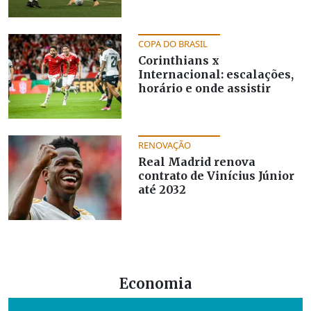
COPA DO BRASIL
Corinthians x
Internacional: escalações,
horário e onde assistir
RENOVAÇÃO
Real Madrid renova
contrato de Vinícius Júnior
até 2032
Outros destaques por editoria
Economia