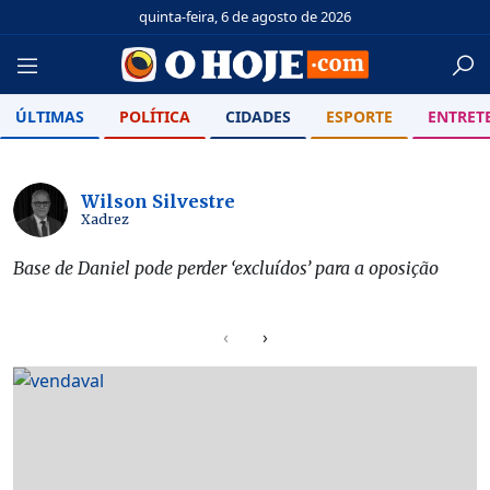
quinta-feira, 6 de agosto de 2026
ÚLTIMAS
POLÍTICA
CIDADES
ESPORTE
ENTRET
O Hoje
Colunistas
Wilson Silvestre
Xadrez
Base de Daniel pode perder ‘excluídos’ para a oposição
‹
›
Principais destaques