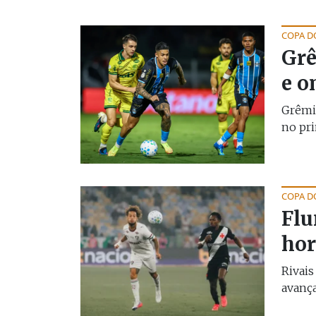
COPA D
Grê
e o
Grêmio
no pri
COPA D
Flu
hor
Rivai
avanç