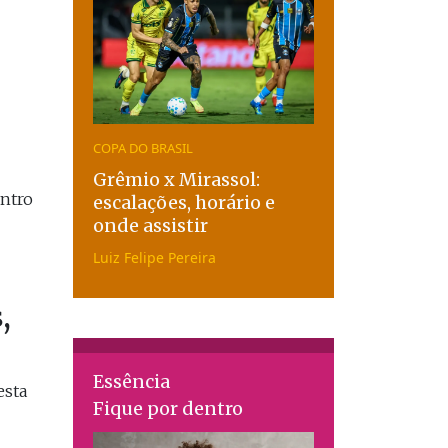
COPA DO BRASIL
Grêmio x Mirassol:
entro
escalações, horário e
onde assistir
Luiz Felipe Pereira
,
Essência
esta
Fique por dentro