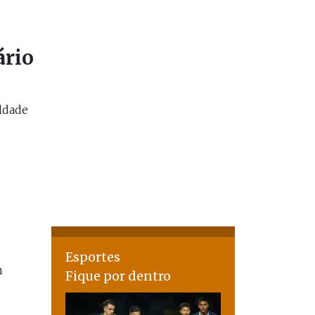
ário
ldade
Esportes
m
Fique por dentro