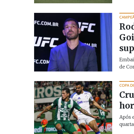
CAMPEÃ
Rod
Goi
sup
Embaix
de Co
COPA D
Cru
hor
Após 
quarta