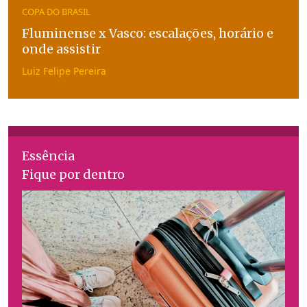
COPA DO BRASIL
Fluminense x Vasco: escalações, horário e
onde assistir
Luiz Felipe Pereira
Essência
Fique por dentro