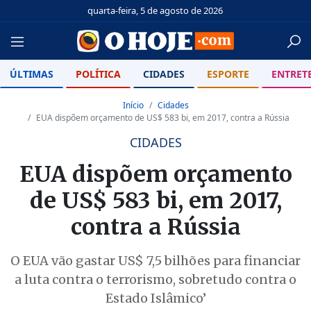
quarta-feira, 5 de agosto de 2026
ÚLTIMAS
POLÍTICA
CIDADES
ESPORTE
ENTRET
Início
Cidades
EUA dispõem orçamento de US$ 583 bi, em 2017, contra a Rússia
CIDADES
EUA dispõem orçamento
de US$ 583 bi, em 2017,
contra a Rússia
O EUA vão gastar US$ 7,5 bilhões para financiar
a luta contra o terrorismo, sobretudo contra o
Estado Islâmico’