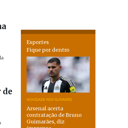
na
Esportes
Fique por dentro
da
 de
NOVIDADE NOS GUNNERS
Arsenal acerta
contratação de Bruno
Guimarães, diz
o