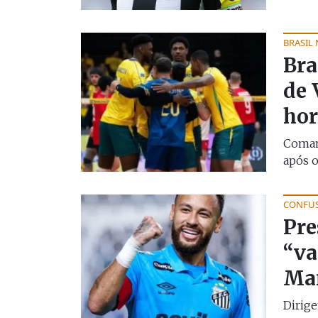
BRASIL
Bra
de 
hor
Coman
após o
CONFU
Pre
“va
Ma
Dirige