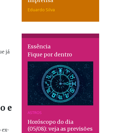
imprensa
Eduardo Silva
Essência
e já
Fique por dentro
o e
ASTROS
Horóscopo do dia
(05/08): veja as previsões
 ex-