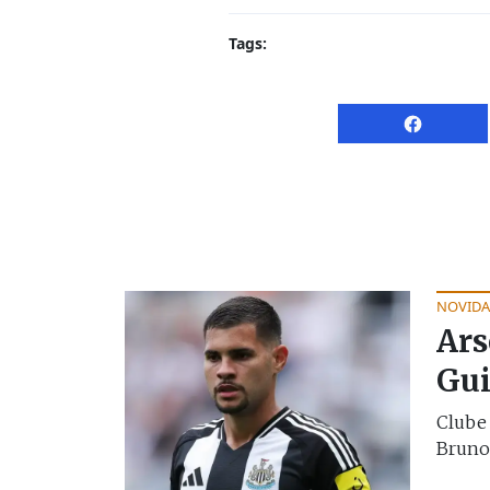
Tags:
NOVIDA
Ars
Gui
Clube 
Bruno