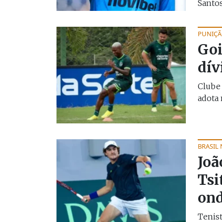
Santos
PUNIÇ
Goi
dív
Clube 
adota 
BRASIL
Joã
Tsi
ond
Tenist