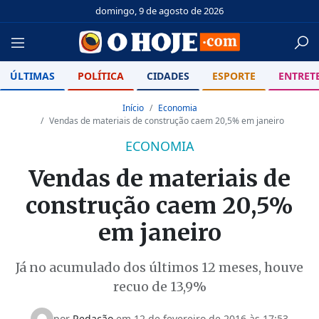
domingo, 9 de agosto de 2026
ÚLTIMAS
POLÍTICA
CIDADES
ESPORTE
ENTRET
Início
Economia
Vendas de materiais de construção caem 20,5% em janeiro
ECONOMIA
Vendas de materiais de
construção caem 20,5%
em janeiro
Já no acumulado dos últimos 12 meses, houve
recuo de 13,9%
por
Redação
em
12 de fevereiro de 2016 às 17:53