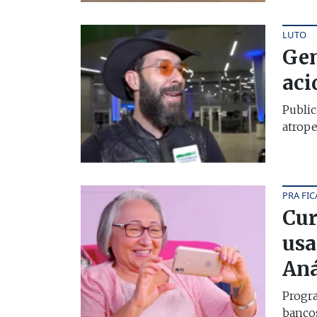
LUTO
Gen
aci
Public
atrope
PRA FIC
Cur
usa
Aná
Progra
bancos,