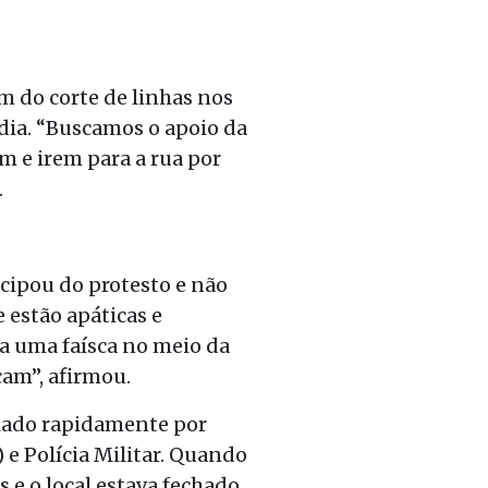
m do corte de linhas nos
 dia. “Buscamos o apoio da
em e irem para a rua por
.
cipou do protesto e não
 estão apáticas e
a uma faísca no meio da
çam”, afirmou.
viado rapidamente por
 e Polícia Militar. Quando
 e o local estava fechado.