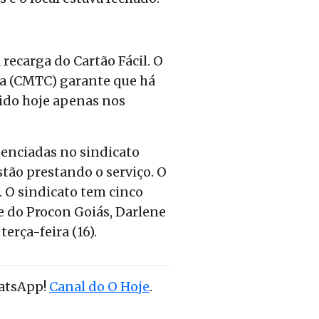
recarga do Cartão Fácil. O
ia (CMTC) garante que há
dido hoje apenas nos
denciadas no sindicato
estão prestando o serviço. O
. O sindicato tem cinco
e do Procon Goiás, Darlene
erça-feira (16).
hatsApp!
Canal do O Hoje
.