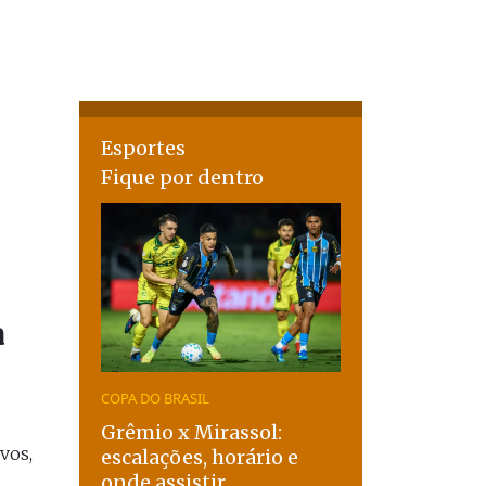
Esportes
Fique por dentro
a
COPA DO BRASIL
Grêmio x Mirassol:
vos,
escalações, horário e
onde assistir