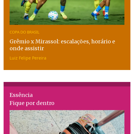
COPA DO BRASIL
Grêmio x Mirassol: escalações, horário e
onde assistir
Luiz Felipe Pereira
Essência
Fique por dentro