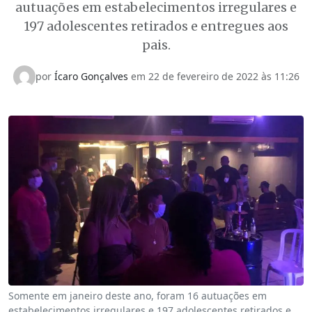
autuações em estabelecimentos irregulares e
197 adolescentes retirados e entregues aos
pais.
por
Ícaro Gonçalves
em 22 de fevereiro de 2022 às 11:26
Somente em janeiro deste ano, foram 16 autuações em
estabelecimentos irregulares e 197 adolescentes retirados e