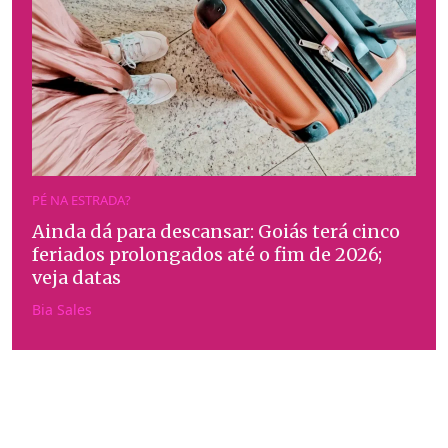
PÉ NA ESTRADA?
Ainda dá para descansar: Goiás terá cinco
feriados prolongados até o fim de 2026;
veja datas
Bia Sales