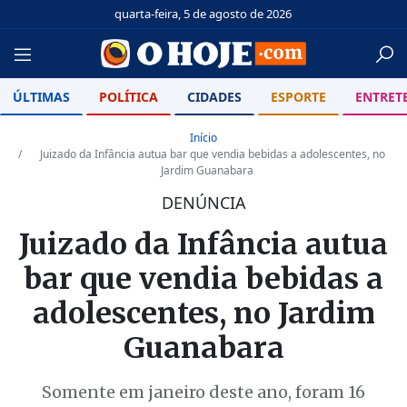
quarta-feira, 5 de agosto de 2026
ÚLTIMAS
POLÍTICA
CIDADES
ESPORTE
ENTRET
Início
Juizado da Infância autua bar que vendia bebidas a adolescentes, no
Jardim Guanabara
DENÚNCIA
Juizado da Infância autua
bar que vendia bebidas a
adolescentes, no Jardim
Guanabara
Somente em janeiro deste ano, foram 16