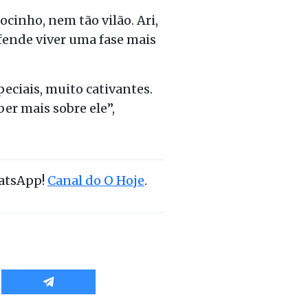
inho, nem tão vilão. Ari,
efende viver uma fase mais
eciais, muito cativantes.
er mais sobre ele”,
hatsApp!
Canal do O Hoje
.