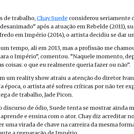
s de trabalho,
Chay Suede
considerou seriamente de
o “desanimado” após a atuação em Rebelde (2011), su
lfredo em Império (2014), o artista decidiu se dar
gum tempo, ali em 2013, mas a profissão me chamou
e para o Império”, comentou. “Naquele momento, de
 coisas: o que eu realmente queria fazer ou não”.
m um reality show atraiu a atenção do diretor Ivan
a época, o artista até sofreu críticas por não ter 
ega de trabalho, Jade Picon.
 o discurso de ódio, Suede tenta se mostrar ainda 
 aprende e ensina com o ator. Chay diz acreditar n
er uma virada de chave na carreira da mesma form
rante a preparação de Império.