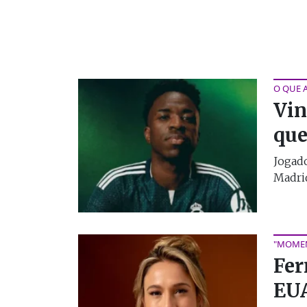
O QUE 
Vin
que
Jogado
Madrid
"MOMEN
Fer
EUA