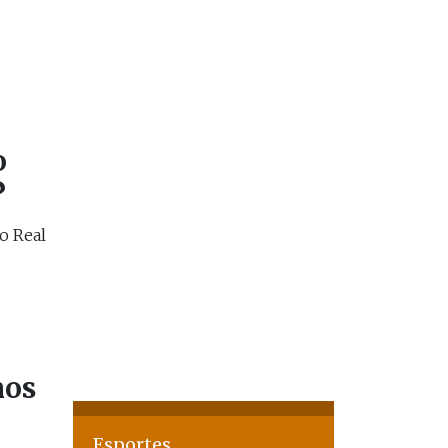
o
?
o Real
nos
Esportes