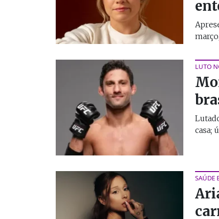
ent
Aprese
março,
LUTO 
Mor
bra
Lutad
casa; 
SAÚDE 
Ari
car