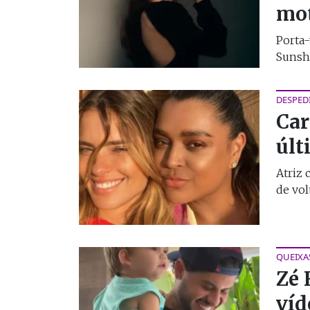
mo
Porta-
Sunshi
DESPED
Car
últ
Atriz 
de vol
QUEIXA
Zé 
víd