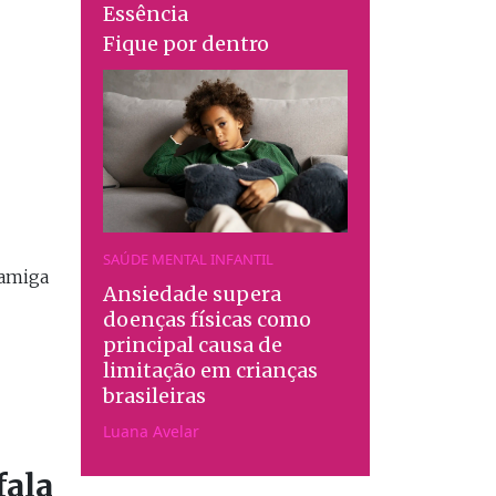
Essência
Fique por dentro
SAÚDE MENTAL INFANTIL
 amiga
Ansiedade supera
doenças físicas como
principal causa de
limitação em crianças
brasileiras
Luana Avelar
fala