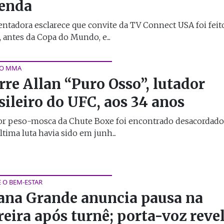
enda
ntadora esclarece que convite da TV Connect USA foi fei
 antes da Copa do Mundo, e...
NO MMA
re Allan “Puro Osso”, lutador
sileiro do UFC, aos 34 anos
or peso-mosca da Chute Boxe foi encontrado desacordad
última luta havia sido em junh...
E O BEM-ESTAR
ana Grande anuncia pausa na
reira após turnê; porta-voz reve