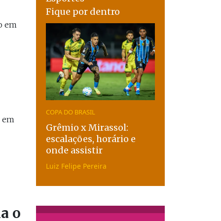
Fique por dentro
to em
COPA DO BRASIL
o em
Grêmio x Mirassol:
escalações, horário e
onde assistir
Luiz Felipe Pereira
la o