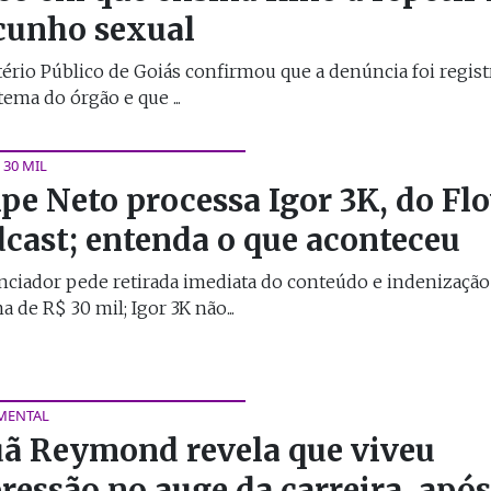
cunho sexual
ério Público de Goiás confirmou que a denúncia foi regist
tema do órgão e que ...
 30 MIL
ipe Neto processa Igor 3K, do Fl
cast; entenda o que aconteceu
nciador pede retirada imediata do conteúdo e indenização
 de R$ 30 mil; Igor 3K não...
MENTAL
ã Reymond revela que viveu
ressão no auge da carreira, após