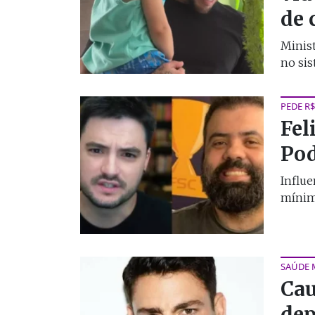
de 
Minist
no sis
PEDE R$
Fel
Pod
Influe
mínima
SAÚDE 
Cau
dep