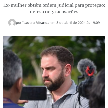
Ex-mulher obtém ordem judicial para proteção;
defesa nega acusações
por
Isadora Miranda
em
3 de abril de 2024 às 19:09