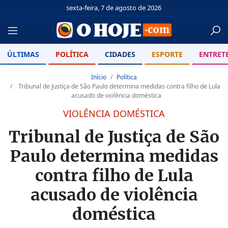
sexta-feira, 7 de agosto de 2026
ÚLTIMAS
POLÍTICA
CIDADES
ESPORTE
ENTRET
Início
Política
Tribunal de Justiça de São Paulo determina medidas contra filho de Lula
acusado de violência doméstica
VIOLÊNCIA DOMÉSTICA
Tribunal de Justiça de São
Paulo determina medidas
contra filho de Lula
acusado de violência
doméstica