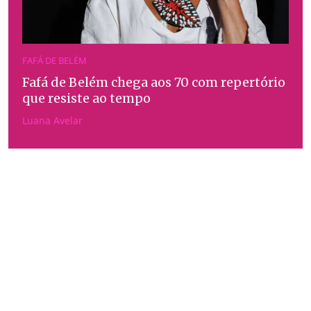
FAFÁ DE BELÉM
Fafá de Belém chega aos 70 com repertório
que resiste ao tempo
Luana Avelar