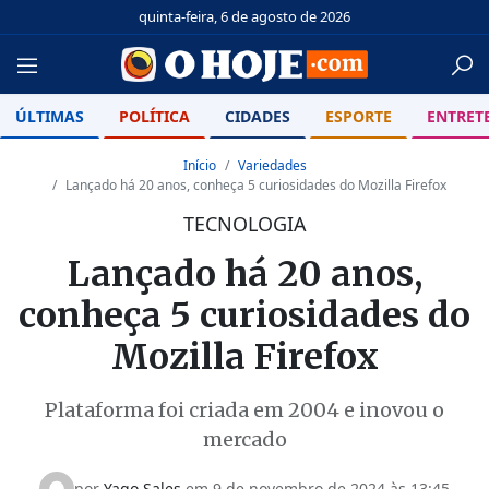
quinta-feira, 6 de agosto de 2026
ÚLTIMAS
POLÍTICA
CIDADES
ESPORTE
ENTRET
Início
Variedades
Lançado há 20 anos, conheça 5 curiosidades do Mozilla Firefox
TECNOLOGIA
Lançado há 20 anos,
conheça 5 curiosidades do
Mozilla Firefox
Plataforma foi criada em 2004 e inovou o
mercado
por
Yago Sales
em 9 de novembro de 2024 às 13:45