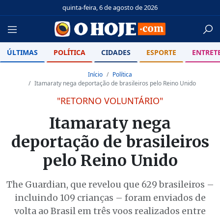
quinta-feira, 6 de agosto de 2026
ÚLTIMAS
POLÍTICA
CIDADES
ESPORTE
ENTRET
Início
Política
Itamaraty nega deportação de brasileiros pelo Reino Unido
"RETORNO VOLUNTÁRIO"
Itamaraty nega
deportação de brasileiros
pelo Reino Unido
The Guardian, que revelou que 629 brasileiros –
incluindo 109 crianças – foram enviados de
volta ao Brasil em três voos realizados entre