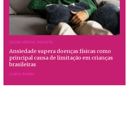
SAÚDE MENTAL INFANTIL
Ansiedade supera doenças físicas como
principal causa de limitação em crianças
brasileiras
Luana Avelar