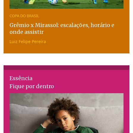
COPA DO BRASIL
Grêmio x Mirassol: escalações, horário e
onde assistir
Luiz Felipe Pereira
Essência
Fique por dentro