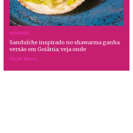
NOVIDADE
Sanduíche inspirado no shawarma ganha
versão em Goiânia; veja onde
Micael Moura