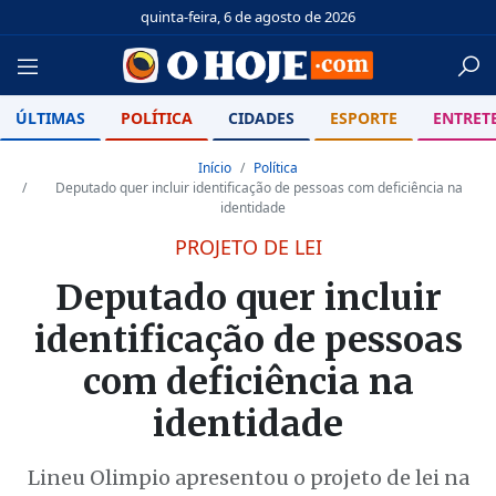
quinta-feira, 6 de agosto de 2026
ÚLTIMAS
POLÍTICA
CIDADES
ESPORTE
ENTRET
Início
Política
Deputado quer incluir identificação de pessoas com deficiência na
identidade
PROJETO DE LEI
Deputado quer incluir
identificação de pessoas
com deficiência na
identidade
Lineu Olimpio apresentou o projeto de lei na