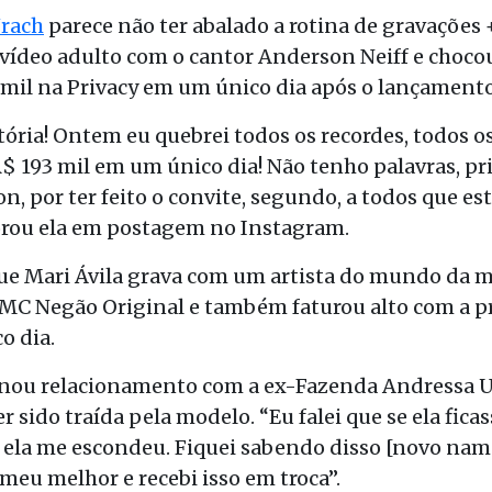
rach
parece não ter abalado a rotina de gravações +
ídeo adulto com o cantor Anderson Neiff e chocou
mil na Privacy em um único dia após o lançamento
ória! Ontem eu quebrei todos os recordes, todos o
$ 193 mil em um único dia! Não tenho palavras, pr
, por ter feito o convite, segundo, a todos que es
orou ela em postagem no Instagram.
que Mari Ávila grava com um artista do mundo da m
o MC Negão Original e também faturou alto com a 
o dia.
ou relacionamento com a ex-Fazenda Andressa Urac
r sido traída pela modelo. “Eu falei que se ela fica
 e ela me escondeu. Fiquei sabendo disso [novo nam
 meu melhor e recebi isso em troca”.