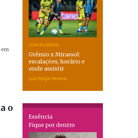
COPA DO BRASIL
o em
Grêmio x Mirassol:
escalações, horário e
onde assistir
Luiz Felipe Pereira
la o
Essência
Fique por dentro