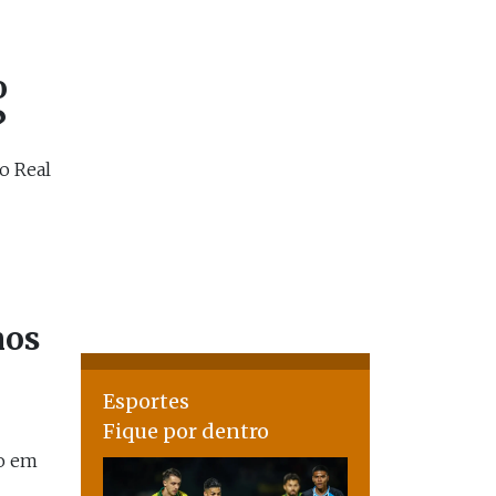
o
?
o Real
nos
Esportes
Fique por dentro
to em