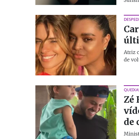
DESPED
Car
últ
Atriz 
de vol
QUEIXA
Zé 
víd
de 
Minist