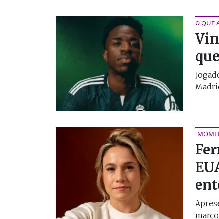
O QUE 
Vin
que
Jogado
Madrid
"MOMEN
Fer
EUA
ent
Aprese
março,