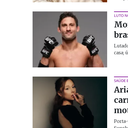
LUTO 
Mor
bra
Lutad
casa; 
SAÚDE 
Ari
car
mo
Porta-
Sunshi