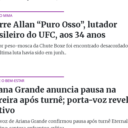
NO MMA
re Allan “Puro Osso”, lutador
sileiro do UFC, aos 34 anos
or peso-mosca da Chute Boxe foi encontrado desacordad
última luta havia sido em junh...
E O BEM-ESTAR
ana Grande anuncia pausa na
reira após turnê; porta-voz reve
tivo
voz de Ariana Grande confirmou pausa após turnê Eternal
ne; cantora enfrentou crítica...