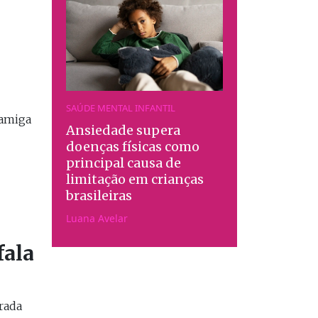
SAÚDE MENTAL INFANTIL
 amiga
Ansiedade supera
doenças físicas como
principal causa de
limitação em crianças
brasileiras
Luana Avelar
fala
rada