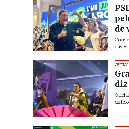
PSD
pel
de 
Conven
das Es
CRITICA
Gra
diz
Oficia
critico