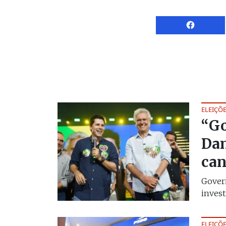
ELEIÇÕE
“Go
Dan
can
Govern
invest
ELEIÇÕE