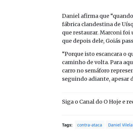
Daniel afirma que
“
q
uando 
fábrica clandes
tina de Uís
que restaurar. Marconi foi
que depois dele, Goiás pass
“
Porque isto escancara o q
caminho de volta
. Para aq
carro no
semáforo
represen
seguindo adiante, apesar 
Siga o Canal do O Hoje e r
Tags:
contra-ataca
Daniel Vilela