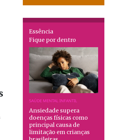
Essência
Fique por dentro
s
SAÚDE MENTAL INFANTIL
Ansiedade supera
a
doenças físicas como
principal causa de
limitação em crianças
brasileiras