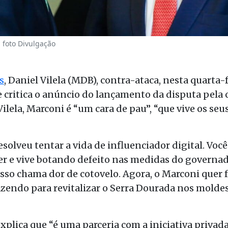
a foto Divulgação
s
, Daniel Vilela (MDB), contra-ataca, nesta quarta-
 critica
o anúncio do lançame
nto da disputa pela 
ilela, M
a
rconi
é “um cara de pau”, “que vive os seus
resolveu
tentar a vida de influenciador digital. Vo
er e vive botando defeito nas medidas
do governad
Isso chama dor de cotovelo. Agora
, o Marconi quer 
zendo para revitali
zar o Serra Dourada nos molde
explica
que
“
é
uma parceria com a iniciativ
a privad