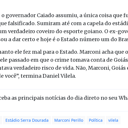
o governador Caiado assumiu, a única coisa que f
que fa
lsificado. Sumiram até com a capela do estádi
 um verdadeiro coveiro do esporte goiano.
O ex-gov
ou a dar certo e hoje
é o Estado número um do Bras
uanto ele fez
mal para o Estado. Marconi
acha que o
uele passado em que o crime tomava conta de Goiá
tava verdadeiro risco de vida.
Não, Marconi, Goiás 
de você
”, termina Daniel Vilela.
eceba as principais notícias do dia direto no seu W
Estádio Serra Dourada
Marconi Perillo
Política
vilela