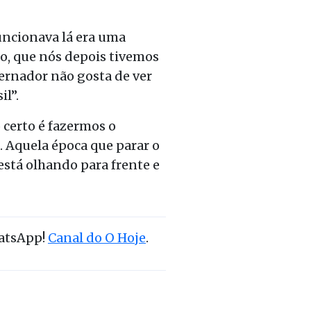
uncionava lá era uma
o, que nó
s depois tivemos
ernador não gosta de ver
il
”
.
 certo é fazermos o
s. Aquela época
que parar
o
está olhando para frente e
hatsApp!
Canal do O Hoje
.