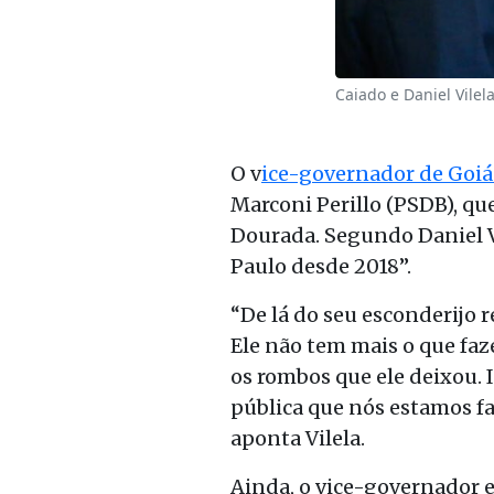
Caiado e Daniel Vilel
O v
ice-governador de Goiá
Marconi Perillo (PSDB)
,
que
Dourada
.
Segundo Daniel V
Paulo desde 2018”.
“De lá do seu esconderijo 
Ele não tem mais o que faz
os rombos que ele deixou. 
pública que nós estamos fa
aponta
Vilela
.
Ainda, o vice-governador