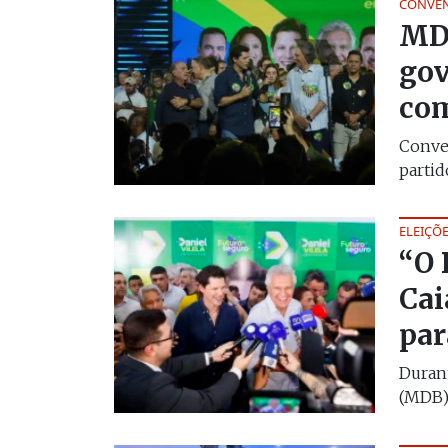
CONVEN
MDB
gov
com
Conven
partid
ELEIÇÕE
“O 
Cai
par
Durant
(MDB) 