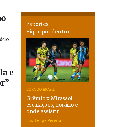
ão
Esportes
Fique por dentro
ácio
la e
or”
COPA DO BRASIL
do
Grêmio x Mirassol:
escalações, horário e
onde assistir
Luiz Felipe Pereira