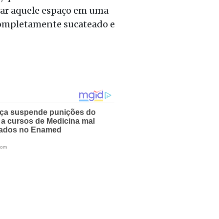
mar aquele espaço em uma
 completamente suca
teado e