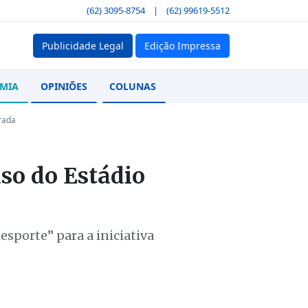
(62) 3095-8754
|
(62) 99619-5512
Publicidade Legal
Edição Impressa
MIA
OPINIÕES
COLUNAS
urada
so do Estádio
sporte” para a iniciativa
1