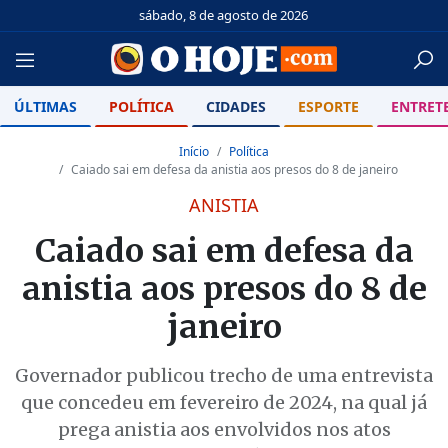
sábado, 8 de agosto de 2026
ÚLTIMAS
POLÍTICA
CIDADES
ESPORTE
ENTRET
Início
Política
Caiado sai em defesa da anistia aos presos do 8 de janeiro
ANISTIA
Caiado sai em defesa da
anistia aos presos do 8 de
janeiro
Governador publicou trecho de uma entrevista
que concedeu em fevereiro de 2024, na qual já
prega anistia aos envolvidos nos atos