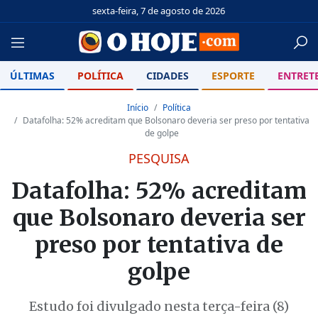
sexta-feira, 7 de agosto de 2026
ÚLTIMAS
POLÍTICA
CIDADES
ESPORTE
ENTRET
Início
Política
Datafolha: 52% acreditam que Bolsonaro deveria ser preso por tentativa
de golpe
PESQUISA
Datafolha: 52% acreditam
que Bolsonaro deveria ser
preso por tentativa de
golpe
Estudo foi divulgado nesta terça-feira (8)