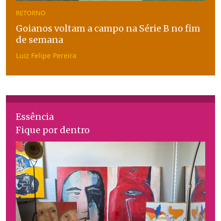
RETORNO
Goianos voltam a campo na Série B no fim
de semana
Luiz Felipe Pereira
Essência
Fique por dentro