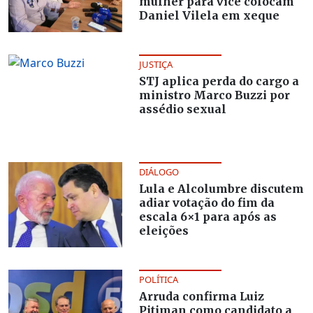
mulher para vice colocam
Daniel Vilela em xeque
JUSTIÇA
STJ aplica perda do cargo a
ministro Marco Buzzi por
assédio sexual
DIÁLOGO
Lula e Alcolumbre discutem
adiar votação do fim da
escala 6×1 para após as
eleições
POLÍTICA
Arruda confirma Luiz
Pitiman como candidato a