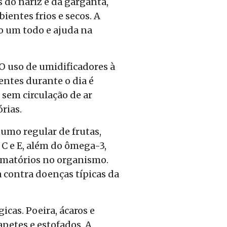
 do nariz e da garganta,
ientes frios e secos. A
 um todo e ajuda na
 O uso de umidificadores à
entes durante o dia é
 sem circulação de ar
rias.
umo regular de frutas,
 C e E, além do ômega-3,
lamatórios no organismo.
 contra doenças típicas da
icas. Poeira, ácaros e
petes e estofados. A