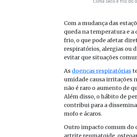
Clima seco e frio do
Com a mudança das estações
queda na temperatura e a 
frio, o que pode afetar di
respiratórios, alergias ou
evitar que situações comu
As
doenças respiratórias
te
umidade causa irritações na
não é raro o aumento de qua
Além disso, o hábito de p
contribui para a dissemina
mofo e ácaros.
Outro impacto comum do c
artrite reumatoide, osteoa