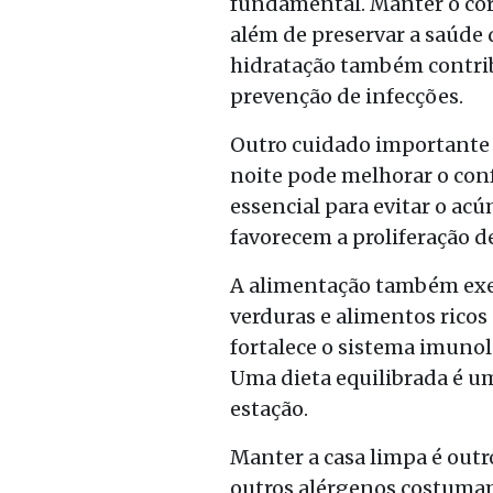
fundamental. Manter o cor
além de preservar a saúde d
hidratação também contri
prevenção de infecções.
Outro cuidado importante e
noite pode melhorar o conf
essencial para evitar o ac
favorecem a proliferação d
A alimentação também exer
verduras e alimentos ricos
fortalece o sistema imunol
Uma dieta equilibrada é um
estação.
Manter a casa limpa é outro
outros alérgenos costumam 