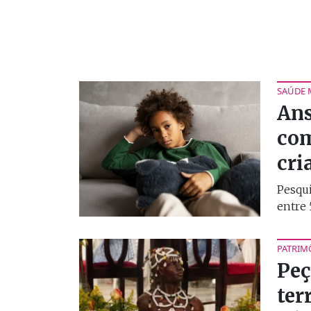
SAÚDE 
Ans
com
cri
Pesqui
entre 
PATRIM
Peç
ter