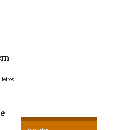
 em
ileiros
de
Esportes