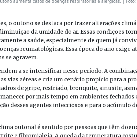
 outono aumenta casos de doenças respiratórias e alérgicas. | Foto
, o outono se destaca por trazer alterações climát
diminuição da umidade do ar. Essas condições tor
retamente a saúde, especialmente de quem já conv
 doenças reumatológicas. Essa época do ano exige 
ns se agravem.
ndem a se intensificar nesse período. A combinaçã
s vias aéreas e cria um cenário propício para a pro
dros de gripe, resfriado, bronquite, sinusite, asma 
ermanecer por mais tempo em ambientes fechados 
ção desses agentes infecciosos e para o acúmulo d
lima outonal é sentido por pessoas que têm doen
rtrite e fibromialgia. A queda da temperatura cos