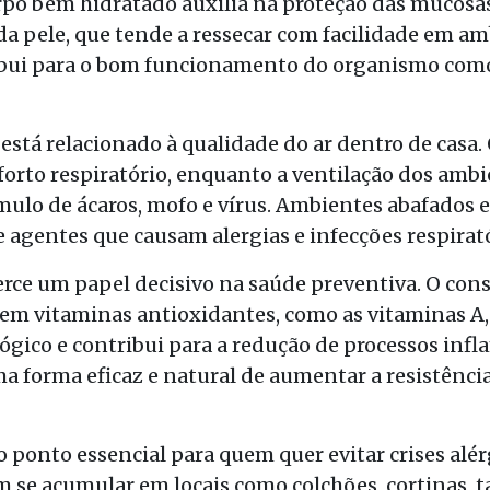
po bem hidratado auxilia na proteção das mucosas
a pele, que tende a ressecar com facilidade em amb
bui para o bom funcionamento do organismo como
stá relacionado à qualidade do ar dentro de casa.
orto respiratório, enquanto a ventilação dos ambi
úmulo de ácaros, mofo e vírus. Ambientes abafados e
e agentes que causam alergias e infecções respirató
ce um papel decisivo na saúde preventiva. O cons
 em vitaminas antioxidantes, como as vitaminas A,
ógico e contribui para a redução de processos inf
a forma eficaz e natural de aumentar a resistência
 ponto essencial para quem quer evitar crises alérg
se acumular em locais como colchões, cortinas, ta