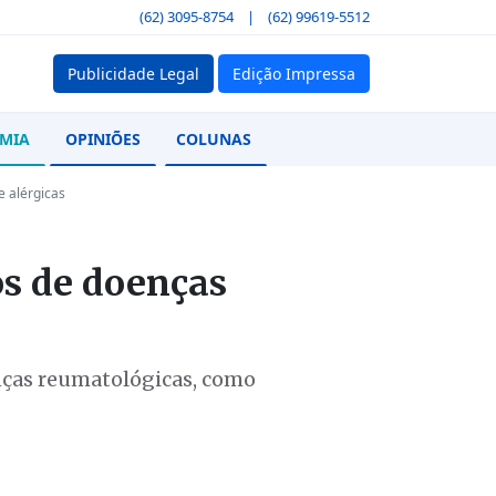
(62) 3095-8754
|
(62) 99619-5512
Publicidade Legal
Edição Impressa
MIA
OPINIÕES
COLUNAS
e alérgicas
os de doenças
nças reumatológicas, como