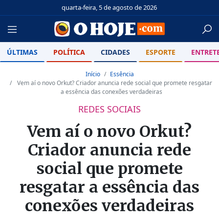
quarta-feira, 5 de agosto de 2026
ÚLTIMAS
POLÍTICA
CIDADES
ESPORTE
ENTRET
Início
Essência
Vem aí o novo Orkut? Criador anuncia rede social que promete resgatar
a essência das conexões verdadeiras
REDES SOCIAIS
Vem aí o novo Orkut?
Criador anuncia rede
social que promete
resgatar a essência das
conexões verdadeiras