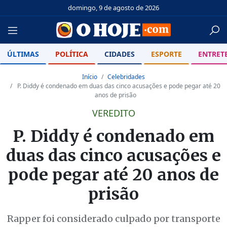
domingo, 9 de agosto de 2026
ÚLTIMAS
POLÍTICA
CIDADES
ESPORTE
ENTRET
Início
Celebridades
P. Diddy é condenado em duas das cinco acusações e pode pegar até 20
anos de prisão
VEREDITO
P. Diddy é condenado em
duas das cinco acusações e
pode pegar até 20 anos de
prisão
Rapper foi considerado culpado por transporte