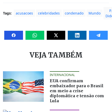
P.
Tags:
acusacoes
celebridades
condenado
Mundo
Did
VEJA TAMBÉM
INTERNACIONAL
EUA confirmam
embaixador para o Brasil
em meio a crise
diplomática e tensão com
Lula