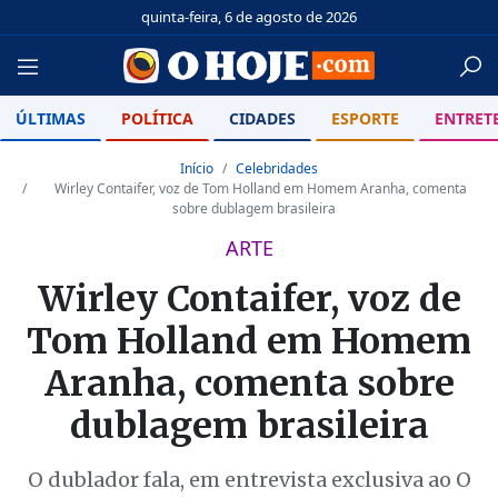
quinta-feira, 6 de agosto de 2026
ÚLTIMAS
POLÍTICA
CIDADES
ESPORTE
ENTRET
Início
Celebridades
Wirley Contaifer, voz de Tom Holland em Homem Aranha, comenta
sobre dublagem brasileira
ARTE
Wirley Contaifer, voz de
Tom Holland em Homem
Aranha, comenta sobre
dublagem brasileira
O dublador fala, em entrevista exclusiva ao O