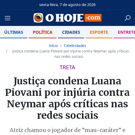
sexta-feira, 7 de agosto de 2026
ÚLTIMAS
POLÍTICA
CIDADES
ESPORTE
ENTRET
Início
Celebridades
Justiça condena Luana Piovani por injúria contra Neymar após críticas
nas redes sociais
TRETA
Justiça condena Luana
Piovani por injúria contra
Neymar após críticas nas
redes sociais
Atriz chamou o jogador de ”mau-caráter” e