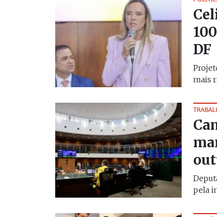
Cel
100
DF
Projet
mais r
TRABAL
Cam
man
out
Deputa
pela in