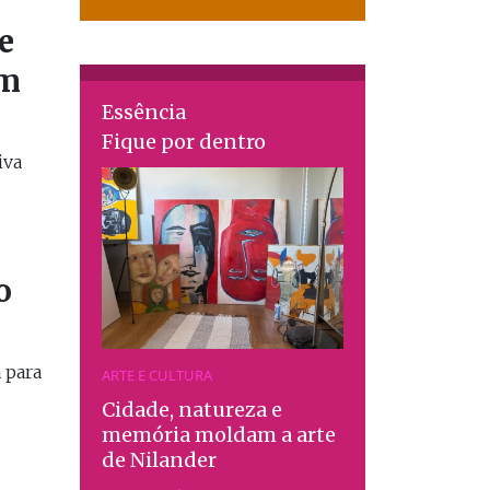
e
am
Essência
Fique por dentro
iva
o
 para
ARTE E CULTURA
Cidade, natureza e
memória moldam a arte
de Nilander