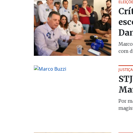
ELEIÇÕE
Crí
esc
Dan
Marcon
com di
JUSTIÇA
STJ
Mar
Por ma
magist