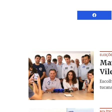
ELEIÇÕE
Mar
Vil
Escolh
tucana
POLÍTIC