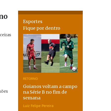
 no
Esportes
Fique por dentro
ceiras
RETORNO
Goianos voltam a campo
sões
na Série B no fim de
semana
Luiz Felipe Pereira