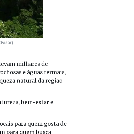
dvisor)
 levam milhares de
rochosas e águas termais,
iqueza natural da região
atureza, bem-estar e
locais para quem gosta de
bém para quem busca