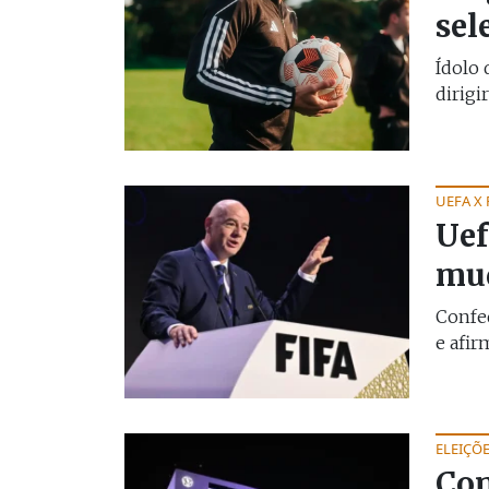
sel
Ídolo 
dirigir
UEFA X 
Uef
mud
Confed
e afir
ELEIÇÕ
Con