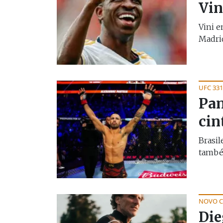
Vin
Vini e
Madrid
UFC 331
Pan
cin
Brasil
também
NOVO C
Die