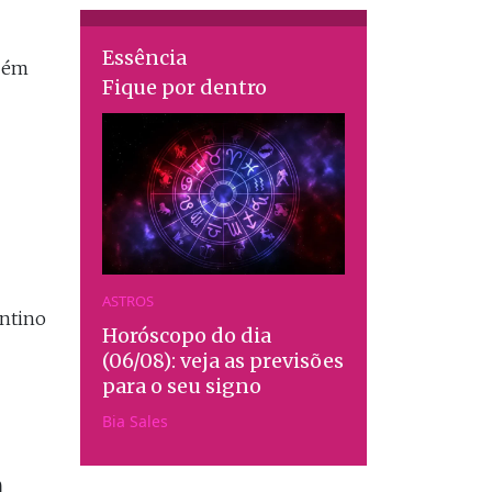
Essência
mbém
Fique por dentro
ASTROS
antino
Horóscopo do dia
(06/08): veja as previsões
para o seu signo
Bia Sales
a