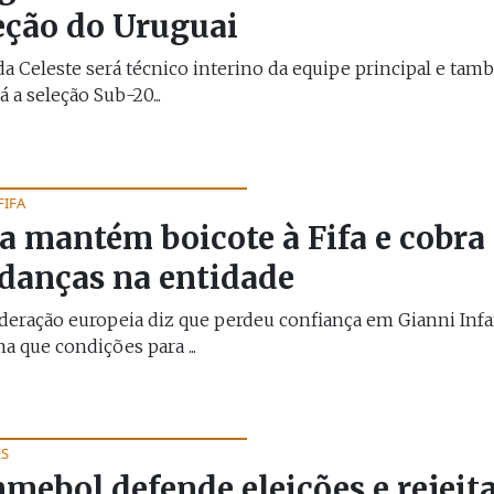
eção do Uruguai
da Celeste será técnico interino da equipe principal e ta
á a seleção Sub-20...
FIFA
a mantém boicote à Fifa e cobra
anças na entidade
eração europeia diz que perdeu confiança em Gianni Inf
ma que condições para ...
ES
mebol defende eleições e rejeit