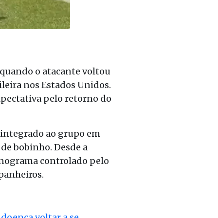
 quando o atacante voltou
ileira nos Estados Unidos.
xpectativa pelo retorno do
e integrado ao grupo em
a de bobinho. Desde a
onograma controlado pelo
panheiros.
 doença voltar a se