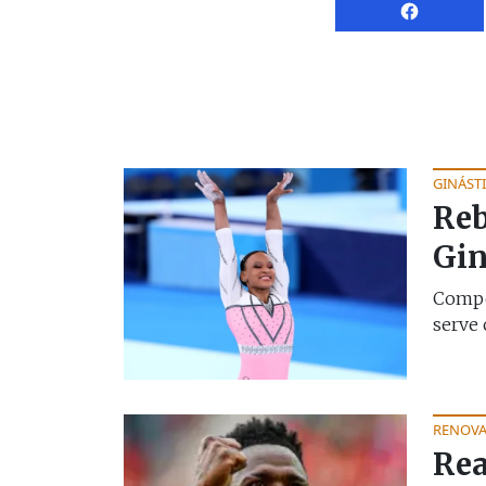
GINÁST
Reb
Gin
Compe
serve 
RENOV
Rea