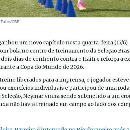
uTube/CBF
anhou um novo capítulo nesta quarta-feira (17/6),
 com bola no centro de treinamento da Seleção Bras
ois dias do confronto contra o Haiti e reforça a e
urante a Copa do Mundo de 2026.
 treino liberados para a imprensa, o jogador estev
zou exercícios individuais e participou de uma rod
a Seleção, Neymar vinha sendo submetido a um cr
nda não havia treinado em campo ao lado dos com
leira, Parreira é internado no Rio de Janeiro após a