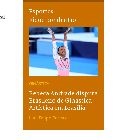
Esportes
eal
Fique por dentro
GINÁSTICA
Rebeca Andrade disputa
Brasileiro de Ginástica
Artística em Brasília
Luiz Felipe Pereira