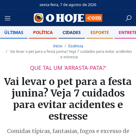
sexta-feira, 7 de agosto de 2026
ÚLTIMAS
POLÍTICA
CIDADES
ESPORTE
ENTRET
Início
Essência
Vai levar o pet para a festa junina? Veja 7 cuidados para evitar acidentes
e estresse
QUE TAL UM 'ARRASTA-PATA?'
Vai levar o pet para a festa
junina? Veja 7 cuidados
para evitar acidentes e
estresse
Comidas típicas, fantasias, fogos e excesso de