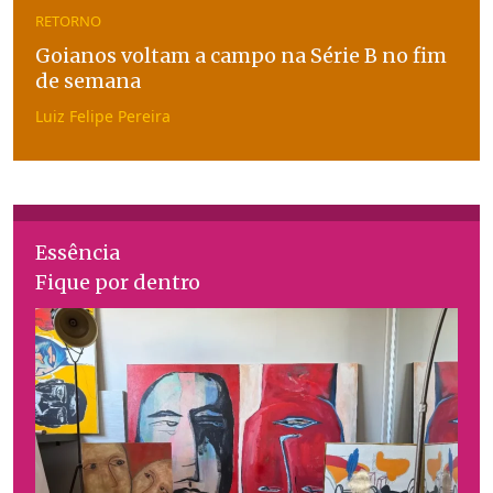
RETORNO
Goianos voltam a campo na Série B no fim
de semana
Luiz Felipe Pereira
Essência
Fique por dentro