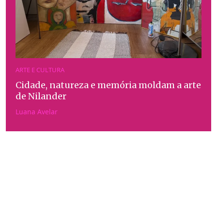
ARTE E CULTURA
Cidade, natureza e memória moldam a arte
de Nilander
Luana Avelar