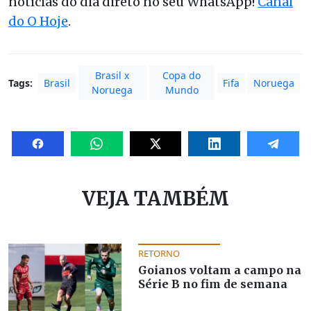
notícias do dia direto no seu WhatsApp!
Canal
do O Hoje
.
Brasil x
Copa do
Tags:
Brasil
Fifa
Noruega
Noruega
Mundo
VEJA TAMBÉM
RETORNO
Goianos voltam a campo na
Série B no fim de semana