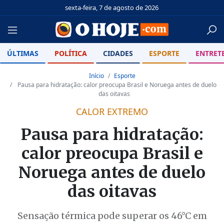
sexta-feira, 7 de agosto de 2026
ÚLTIMAS
POLÍTICA
CIDADES
ESPORTE
ENTRET
Início
Esporte
Pausa para hidratação: calor preocupa Brasil e Noruega antes de duelo
das oitavas
CALOR EXTREMO
Pausa para hidratação:
calor preocupa Brasil e
Noruega antes de duelo
das oitavas
Sensação térmica pode superar os 46°C em