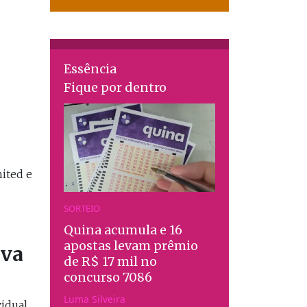
Essência
Fique por dentro
ited e
SORTEIO
Quina acumula e 16
apostas levam prêmio
iva
de R$ 17 mil no
concurso 7086
Luma Silveira
vidual