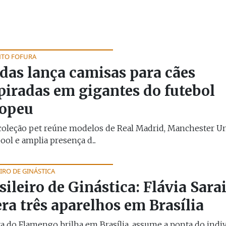
TO FOFURA
das lança camisas para cães
piradas em gigantes do futebol
ropeu
coleção pet reúne modelos de Real Madrid, Manchester Un
ool e amplia presença d...
IRO DE GINÁSTICA
sileiro de Ginástica: Flávia Sara
era três aparelhos em Brasília
a do Flamengo brilha em Brasília, assume a ponta do indi