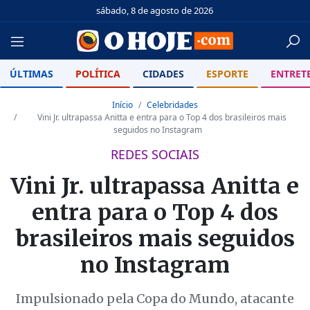
sábado, 8 de agosto de 2026
ÚLTIMAS
POLÍTICA
CIDADES
ESPORTE
ENTRET
Início
Celebridades
Vini Jr. ultrapassa Anitta e entra para o Top 4 dos brasileiros mais
seguidos no Instagram
REDES SOCIAIS
Vini Jr. ultrapassa Anitta e
entra para o Top 4 dos
brasileiros mais seguidos
no Instagram
Impulsionado pela Copa do Mundo, atacante