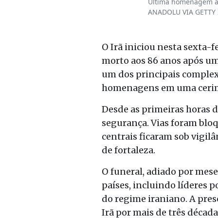
Última homenagem a K
ANADOLU VIA GETTY
O Irã iniciou nesta sexta-
morto aos 86 anos após um 
um dos principais complex
homenagens em uma cerimôni
Desde as primeiras horas d
segurança. Vias foram bloq
centrais ficaram sob vigil
de fortaleza.
O funeral, adiado por mese
países, incluindo líderes p
do regime iraniano. A pre
Irã por mais de três décad