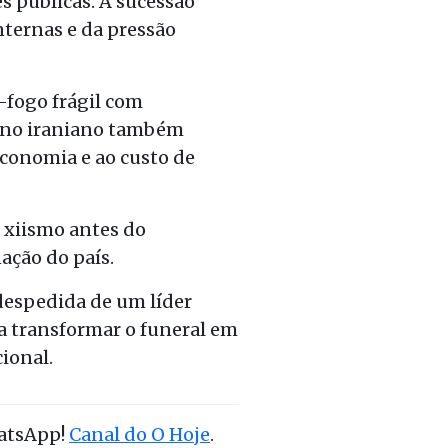
es públicas. A
sucessão
ternas e da pressão
-fogo frágil com
verno iraniano também
economia e ao custo de
o xiismo antes do
ação do país.
despedida de um líder
ta transformar o funeral em
ional.
hatsApp!
Canal do O Hoje
.