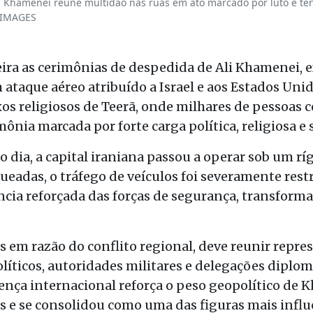
hamenei reúne multidão nas ruas em ato marcado por luto e tens
 IMAGES
feira as cerimônias de despedida de Ali Khamenei, 
ataque aéreo atribuído a Israel e aos Estados Unid
os religiosos de Teerã, onde milhares de pessoas 
a marcada por forte carga política, religiosa e 
o dia, a capital iraniana passou a operar sob um r
ueadas, o tráfego de veículos foi severamente rest
ância reforçada das forças de segurança, transfor
s em razão do conflito regional, deve reunir repre
olíticos, autoridades militares e delegações diplom
sença internacional reforça o peso geopolítico de
as e se consolidou como uma das figuras mais infl