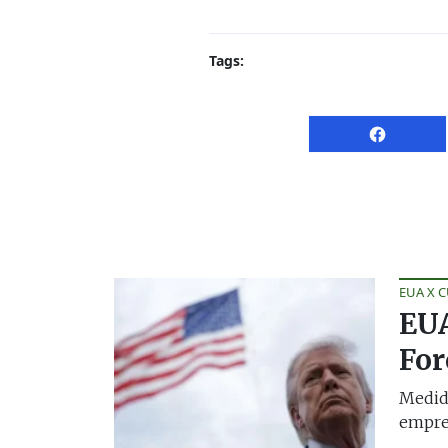
Tags:
EUA X 
EUA
For
Medida
empres