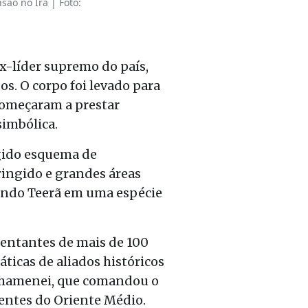
ão no Irã | Foto:
ex-líder supremo do país,
os. O corpo foi levado para
começaram a prestar
simbólica.
ígido esquema de
ringido e grandes áreas
mando Teerã em uma espécie
sentantes de mais de 100
áticas de aliados históricos
 Khamenei, que comandou o
uentes do Oriente Médio.