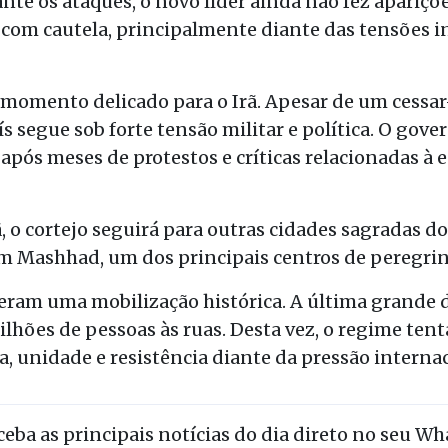
nte os ataques, o novo líder ainda não fez apariçõ
com cautela, principalmente diante das tensões in
momento delicado para o Irã. Apesar de um cessar
aís segue sob forte tensão militar e política. O go
após meses de protestos e críticas relacionadas à 
 o cortejo seguirá para outras cidades sagradas d
m Mashhad, um dos principais centros de peregrin
eram uma mobilização histórica. A última grande 
lhões de pessoas às ruas. Desta vez, o regime ten
 unidade e resistência diante da pressão internac
eceba as principais notícias do dia direto no seu W