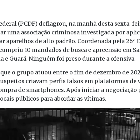
 Federal (PCDF) deflagrou, na manhã desta sexta-feir
r uma associação criminosa investigada por aplic
ar aparelhos de alto padrão. Coordenada pela 26ª D
o cumpriu 10 mandados de busca e apreensão em S
a e Guará. Ninguém foi preso durante a ofensiva.
ue o grupo atuou entre o fim de dezembro de 2025 
uspeitos criavam perfis falsos em plataformas de v
ompra de smartphones. Após iniciar a negociação 
ocais públicos para abordar as vítimas.