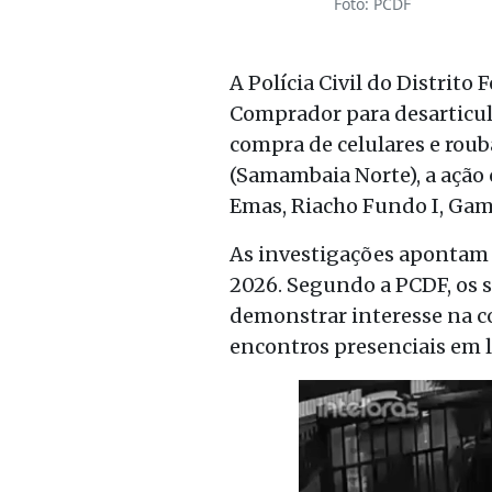
Foto: PCDF
A Polícia Civil do Distrito
Comprador para desarticula
compra de celulares e roub
(Samambaia Norte), a açã
Emas, Riacho Fundo I, Gam
As investigações apontam q
2026. Segundo a PCDF, os s
demonstrar interesse na c
encontros presenciais em l
Tocador
de
vídeo