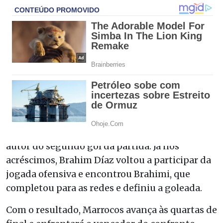
Nos minutos finais, os africanos ampliaram o
placar em um rápido contra-ataque. Aos 46
minutos, Talbi iniciou a jogada e acionou
Brahim Díaz, que avançou em velocidade,
deixou a marcação para trás e serviu Ounahi,
autor do segundo gol da partida. Já nos
acréscimos, Brahim Díaz voltou a participar da
jogada ofensiva e encontrou Brahimi, que
completou para as redes e definiu a goleada.
Com o resultado, Marrocos avança às quartas de