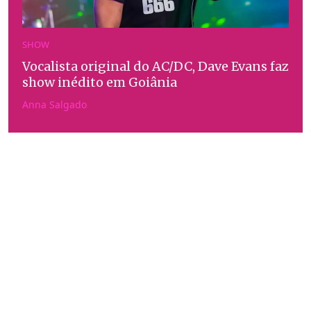
SHOW
Vocalista original do AC/DC, Dave Evans faz
show inédito em Goiânia
Anna Salgado