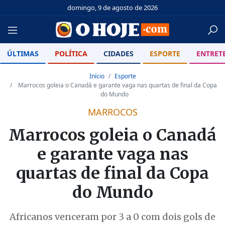
domingo, 9 de agosto de 2026
ÚLTIMAS
POLÍTICA
CIDADES
ESPORTE
ENTRET
Início
Esporte
Marrocos goleia o Canadá e garante vaga nas quartas de final da Copa
do Mundo
MARROCOS
Marrocos goleia o Canadá
e garante vaga nas
quartas de final da Copa
do Mundo
Africanos venceram por 3 a 0 com dois gols de