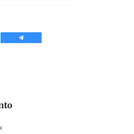
nto
ar