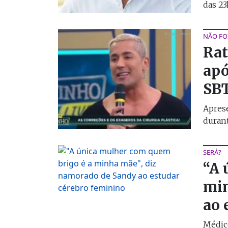
das 23
NÃO FOI
Rat
apó
SB
Aprese
durant
SERÁ?
“A 
min
ao 
Médic