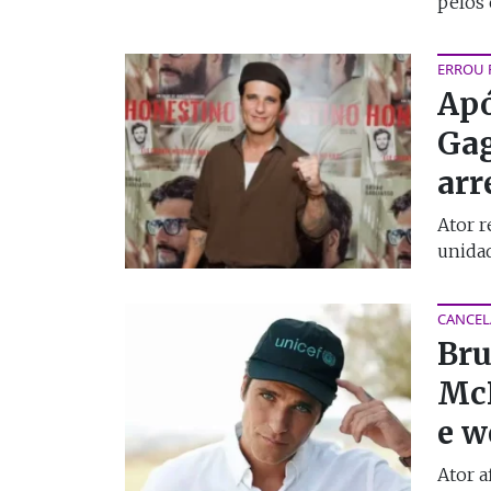
pelos c
ERROU 
Apó
Gag
arr
Ator r
unidad
CANCEL
Bru
McD
e w
Ator 