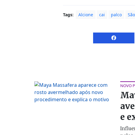
Tags:
Alcione
cai
palco
São
NOVO 
May
ave
e e
Influe