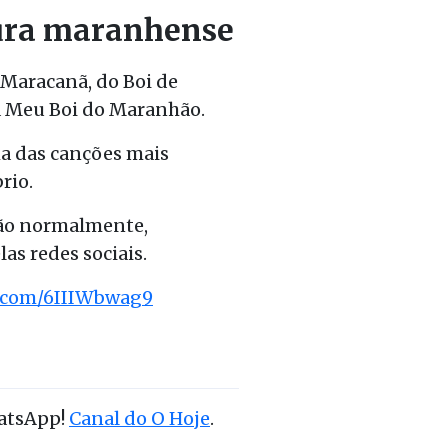
ura maranhense
 Maracanã
, do Boi de
 Meu Boi do Maranhão
.
ma das canções mais
rio.
ção normalmente,
as redes sociais.
r.com/6IIIWbwag9
hatsApp!
Canal do O Hoje
.