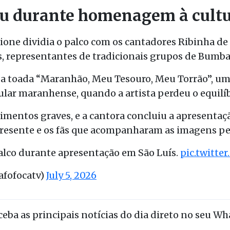
u durante homenagem à cult
one dividia o palco com os cantadores
Ribinha de
s
, representantes de tradicionais grupos de
Bumba
m a toada “Maranhão, Meu Tesouro, Meu Torrão”, u
lar maranhense, quando a artista perdeu o equilíb
rimentos graves, e a cantora concluiu a apresenta
resente e os fãs que acompanharam as imagens pel
alco durante apresentação em São Luís.
pic.twitte
afofocatv)
July 5, 2026
eceba as principais notícias do dia direto no seu W