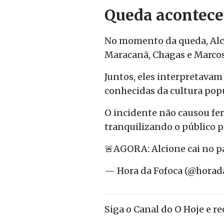
Queda acontece
No momento da queda, Alci
Maracanã,
Chagas
e
Marco
Juntos, eles interpretava
conhecidas da cultura popu
O incidente não causou fe
tranquilizando o público p
🚨AGORA: Alcione cai no p
— Hora da Fofoca (@horad
Siga o Canal do O Hoje e r