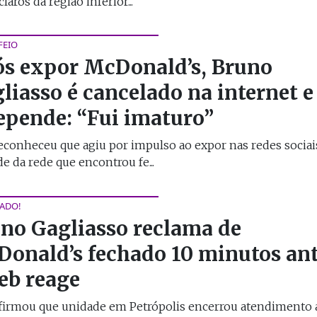
laros da região inferior...
FEIO
s expor McDonald’s, Bruno
liasso é cancelado na internet e
epende: “Fui imaturo”
econheceu que agiu por impulso ao expor nas redes socia
e da rede que encontrou fe...
ADO!
no Gagliasso reclama de
onald’s fechado 10 minutos an
eb reage
afirmou que unidade em Petrópolis encerrou atendimento 