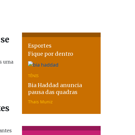
 se
Esportes
Fique por dentro
is uma
TÊNIS
Bia Haddad anuncia
pausa das quadras
Thais Muniz
tes
antes