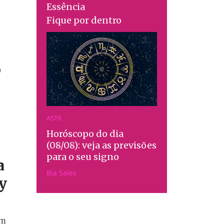
Essência
Fique por dentro
o
ASTR
Horóscopo do dia
(08/08): veja as previsões
para o seu signo
a
Bia Sales
y
em