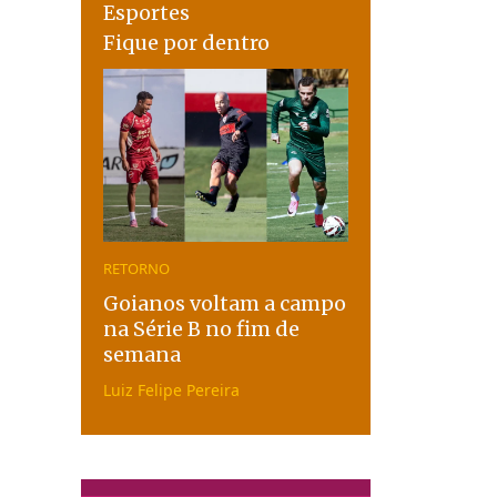
Esportes
Fique por dentro
RETORNO
Goianos voltam a campo
na Série B no fim de
semana
Luiz Felipe Pereira