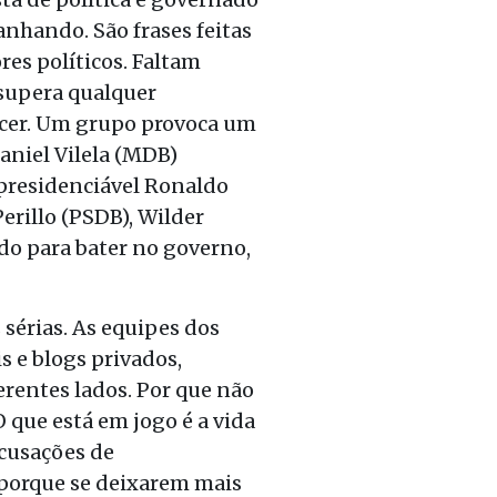
nhando. São frases feitas
res políticos. Faltam
 supera qualquer
ecer. Um grupo provoca um
aniel Vilela (MDB)
o presidenciável Ronaldo
Perillo (PSDB), Wilder
ado para bater no governo,
sérias. As equipes dos
s e blogs privados,
erentes lados. Por que não
 que está em jogo é a vida
acusações de
 porque se deixarem mais