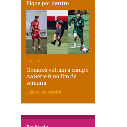
Fique por dentro
RETORNO
Goianos voltam a campo
na Série B no fim de
semana
Luiz Felipe Pereira