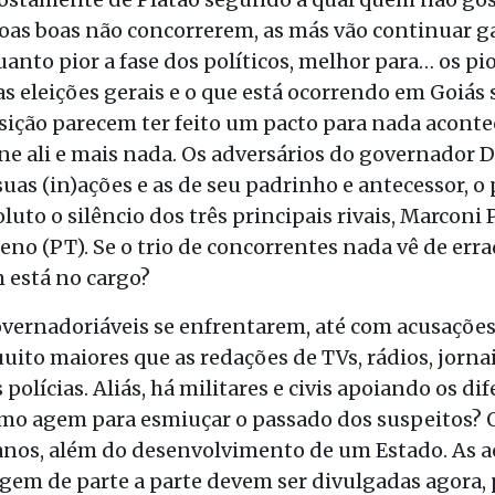
oas boas não concorrerem, as más vão continuar ga
uanto pior a fase dos políticos, melhor para… os pio
s eleições gerais e o que está ocorrendo em Goiás
osição parecem ter feito um pacto para nada acont
ne ali e mais nada. Os adversários do governador D
suas (in)ações e as de seu padrinho e antecessor, 
luto o silêncio dos três principais rivais, Marconi 
ueno (PT). Se o trio de concorrentes nada vê de err
 está no cargo?
vernadoriáveis se enfrentarem, até com acusações 
to maiores que as redações de TVs, rádios, jornai
lícias. Aliás, há militares e civis apoiando os dif
mo agem para esmiuçar o passado dos suspeitos? O
ianos, além do desenvolvimento de um Estado. As 
gem de parte a parte devem ser divulgadas agora,