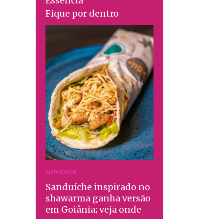
Essência
Fique por dentro
NOVIDADE
Sanduíche inspirado no
shawarma ganha versão
em Goiânia; veja onde