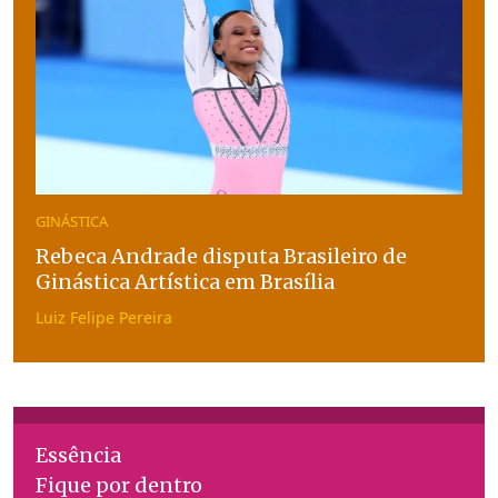
GINÁSTICA
Rebeca Andrade disputa Brasileiro de
Ginástica Artística em Brasília
Luiz Felipe Pereira
Essência
Fique por dentro