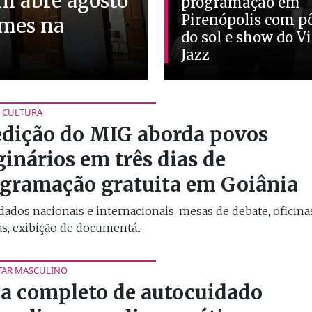
im abre agosto
programação em
Pirenópolis com p
lmes na
do sol e show do V
Jazz
 CULTURA
edição do MIG aborda povos
ginários em três dias de
gramação gratuita em Goiânia
ados nacionais e internacionais, mesas de debate, oficina
as, exibição de documentá...
TAR MASCULINO
a completo de autocuidado