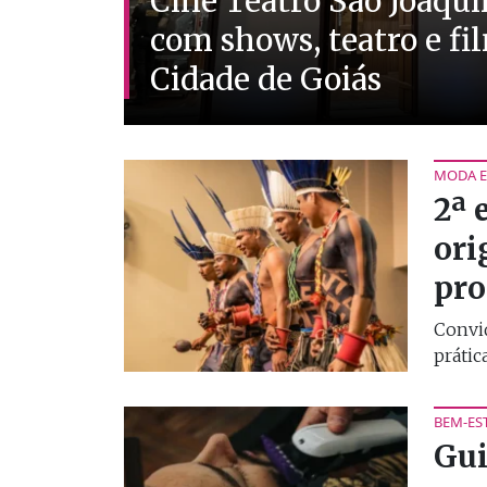
Cine Teatro São Joaqu
com shows, teatro e fi
Cidade de Goiás
MODA E
2ª 
ori
pro
Convid
prátic
BEM-ES
Gui