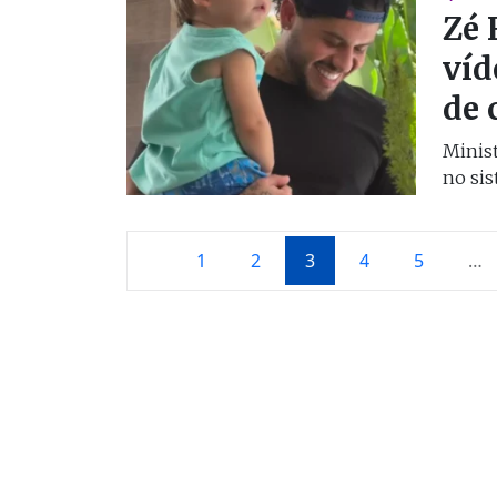
Zé 
víd
de 
Minist
no sis
1
2
3
4
5
…