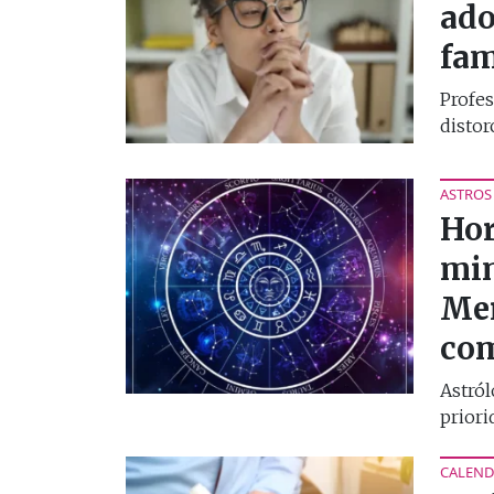
ado
fam
Profes
distor
ASTROS
Hor
min
Mer
co
Astról
priorid
CALEND