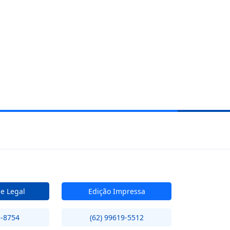
de Legal
Edição Impressa
5-8754
(62) 99619-5512