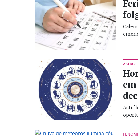
Fer
fol
Calend
emenda
ASTROS
Hor
em 
dec
Astró
oportu
FENÔM