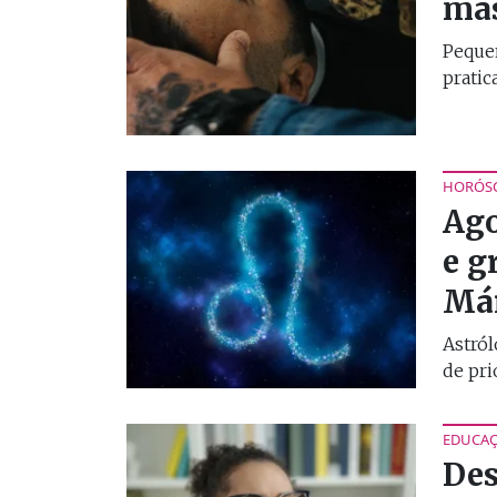
mas
Pequen
pratica
HORÓS
Ago
e g
Már
Astról
de pri
EDUCA
Des