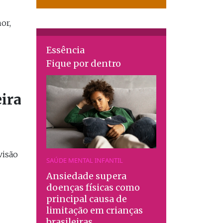
or,
Essência
Fique por dentro
eira
visão
SAÚDE MENTAL INFANTIL
Ansiedade supera
doenças físicas como
principal causa de
limitação em crianças
brasileiras