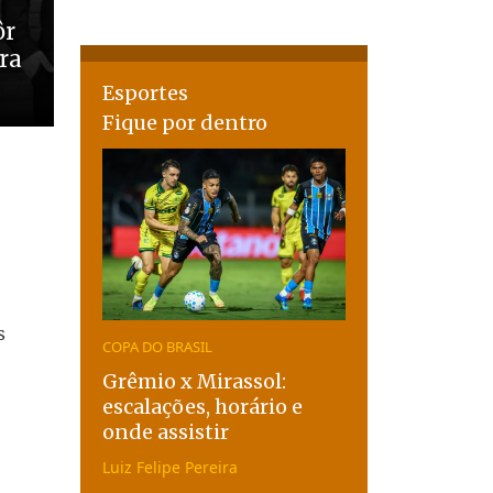
ôr
ira
Esportes
Fique por dentro
s
COPA DO BRASIL
Grêmio x Mirassol:
escalações, horário e
onde assistir
Luiz Felipe Pereira