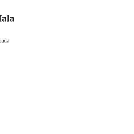
fala
rada