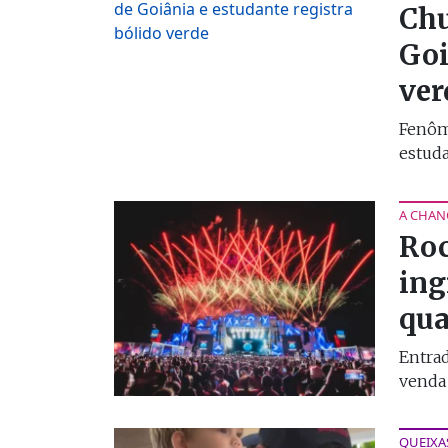
Chu
Goi
ver
Fenôme
estuda
A CHAN
Roc
ing
qu
Entrad
venda 
QUEIXA