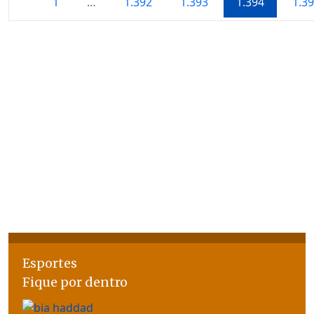
1
…
1.392
1.393
1.394
1.3
Esportes
Fique por dentro