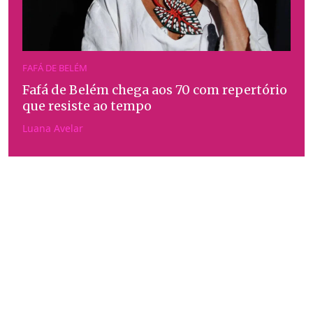
FAFÁ DE BELÉM
Fafá de Belém chega aos 70 com repertório
que resiste ao tempo
Luana Avelar