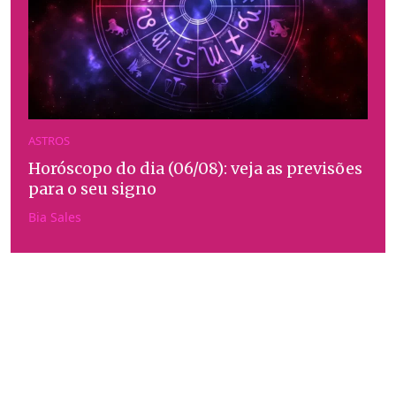
ASTROS
Horóscopo do dia (06/08): veja as previsões
para o seu signo
Bia Sales