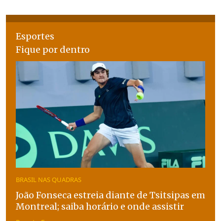
Esportes
Fique por dentro
BRASIL NAS QUADRAS
João Fonseca estreia diante de Tsitsipas em
Montreal; saiba horário e onde assistir