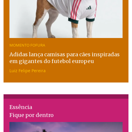
MOMENTO FOFURA
Adidas lança camisas para cães inspiradas
em gigantes do futebol europeu
Luiz Felipe Pereira
Essência
Fique por dentro