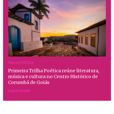
TRILHA POÉTICA
Primeira Trilha Poética reúne literatura,
música e cultura no Centro Histórico de
Corumbá de Goiás
Luana Avelar