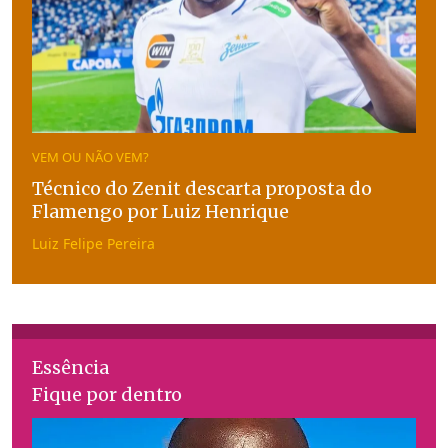
VEM OU NÃO VEM?
Técnico do Zenit descarta proposta do
Flamengo por Luiz Henrique
Luiz Felipe Pereira
Essência
Fique por dentro