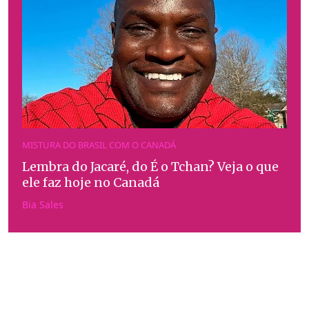
MISTURA DO BRASIL COM O CANADÁ
Lembra do Jacaré, do É o Tchan? Veja o que
ele faz hoje no Canadá
Bia Sales