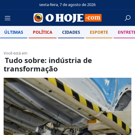
sexta-feira, 7 de agosto de 2026
ÚLTIMAS
POLÍTICA
CIDADES
ESPORTE
ENTRET
Você está em
Tudo sobre: indústria de
transformação