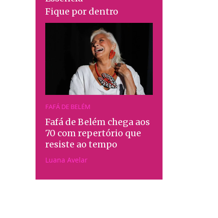
Fique por dentro
FAFÁ DE BELÉM
Fafá de Belém chega aos
70 com repertório que
resiste ao tempo
Luana Avelar