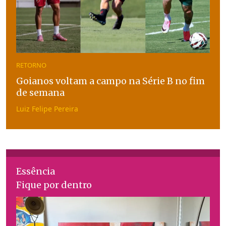
RETORNO
Goianos voltam a campo na Série B no fim
de semana
Luiz Felipe Pereira
Essência
Fique por dentro