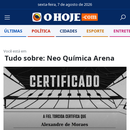
sexta-feira, 7 de agosto de 2026
ÚLTIMAS
POLÍTICA
CIDADES
ESPORTE
ENTRET
Você está em
Tudo sobre: Neo Química Arena