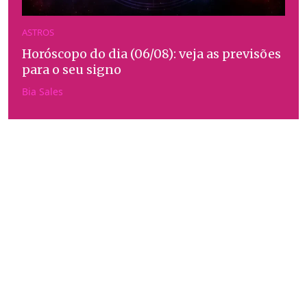
ASTROS
Horóscopo do dia (06/08): veja as previsões
para o seu signo
Bia Sales