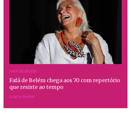
FAFÁ DE BELÉM
Fafá de Belém chega aos 70 com repertório
que resiste ao tempo
Luana Avelar