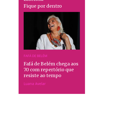
Fique por dentro
FAFÁ DE BELÉM
Fafá de Belém chega aos
70 com repertório que
resiste ao tempo
Luana Avelar