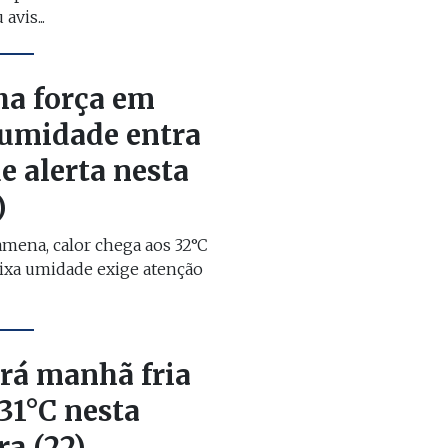
avis...
ha força em
 umidade entra
e alerta nesta
)
mena, calor chega aos 32°C
aixa umidade exige atenção
erá manhã fria
 31°C nesta
ra (22)