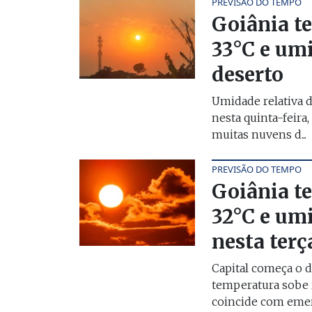
PREVISÃO DO TEMPO
Goiânia te
33°C e um
deserto
Umidade relativa d
nesta quinta-feira
muitas nuvens d...
PREVISÃO DO TEMPO
Goiânia te
32°C e um
nesta terç
Capital começa o d
temperatura sobe
coincide com emer