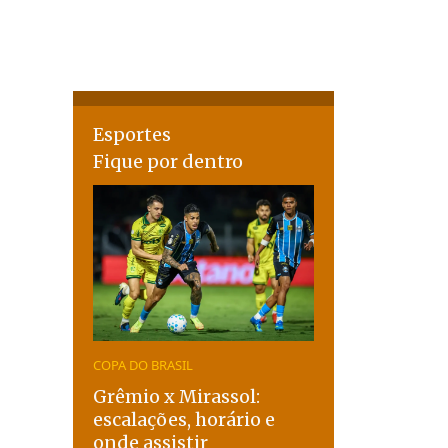
Esportes
Fique por dentro
COPA DO BRASIL
Grêmio x Mirassol:
escalações, horário e
onde assistir