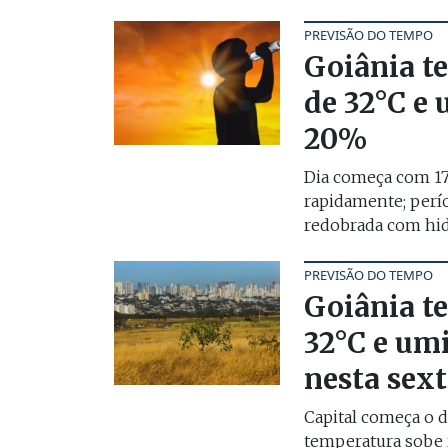
PREVISÃO DO TEMPO
Goiânia te
de 32°C e
20%
Dia começa com 17
rapidamente; perío
redobrada com hid.
PREVISÃO DO TEMPO
Goiânia te
32°C e um
nesta sext
Capital começa o d
temperatura sobe 