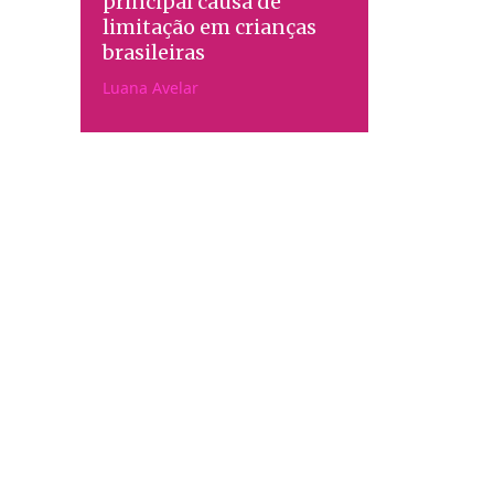
principal causa de
limitação em crianças
brasileiras
Luana Avelar