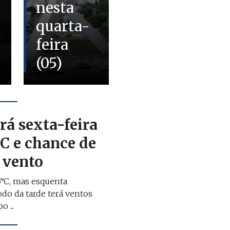
nesta
quarta-
feira
(05)
rá sexta-feira
°C e chance de
 vento
°C, mas esquenta
do da tarde terá ventos
 ...