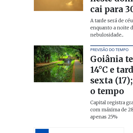
cai para 
A tarde será de céu
enquanto a noite 
nebulosidade...
PREVISÃO DO TEMPO
Goiânia t
14°C e tar
sexta (17)
o tempo
Capital registra g
com máxima de 28
apenas 25%