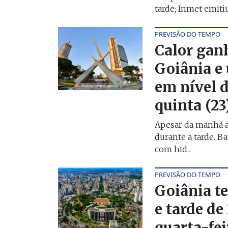
tarde; Inmet emitiu 
PREVISÃO DO TEMPO
Calor gan
Goiânia e
em nível d
quinta (23
Apesar da manhã a
durante a tarde. B
com hid...
PREVISÃO DO TEMPO
Goiânia t
e tarde de
quarta-fei