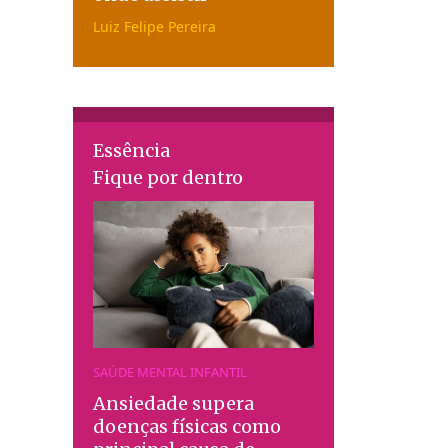
Luiz Felipe Pereira
Essência
Fique por dentro
SAÚDE MENTAL INFANTIL
Ansiedade supera
doenças físicas como