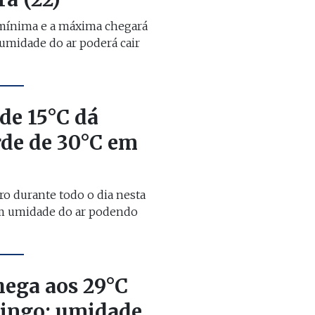
 mínima e a máxima chegará
 umidade do ar poderá cair
de 15°C dá
rde de 30°C em
aro durante todo o dia nesta
com umidade do ar podendo
hega aos 29°C
ingo; umidade