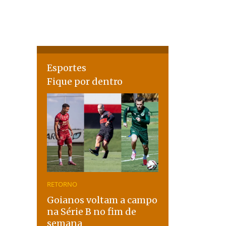
Esportes
Fique por dentro
RETORNO
Goianos voltam a campo
na Série B no fim de
semana