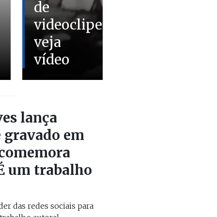
de
videoclipe;
veja
vídeo
ves lança
e gravado em
e comemora
“É um trabalho
oder das redes sociais para