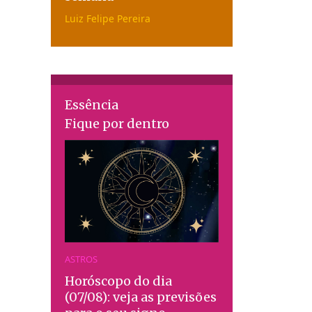
Luiz Felipe Pereira
Essência
Fique por dentro
ASTROS
Horóscopo do dia
(07/08): veja as previsões