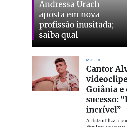
Andressa Urach
aposta em nova
profissão inusitada;
saiba qual
MÚSICA
Cantor Al
videoclip
Goiânia 
sucesso: 
incrível”
Artista utiliza o p