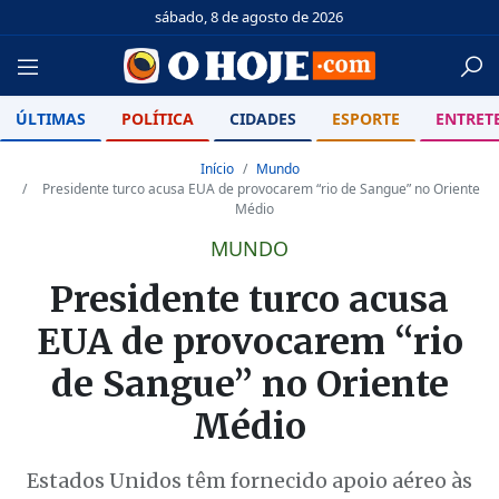
sábado, 8 de agosto de 2026
ÚLTIMAS
POLÍTICA
CIDADES
ESPORTE
ENTRET
Início
Mundo
Presidente turco acusa EUA de provocarem “rio de Sangue” no Oriente
Médio
MUNDO
Presidente turco acusa
EUA de provocarem “rio
de Sangue” no Oriente
Médio
Estados Unidos têm fornecido apoio aéreo às