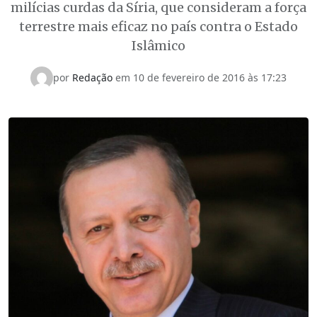
milícias curdas da Síria, que consideram a força
terrestre mais eficaz no país contra o Estado
Islâmico
por
Redação
em
10 de fevereiro de 2016 às 17:23